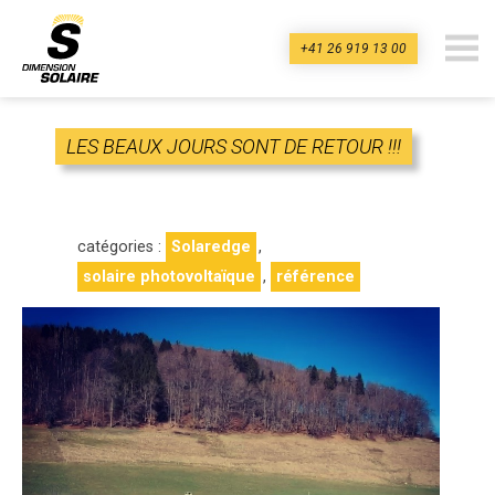
+41 26 919 13 00
dimension-
solaire.ch
LES BEAUX JOURS SONT DE RETOUR !!!
catégories :
Solaredge
,
solaire photovoltaïque
,
référence