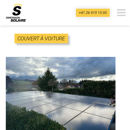
+41 26 919 13 00
dimension-
solaire.ch
COUVERT À VOITURE