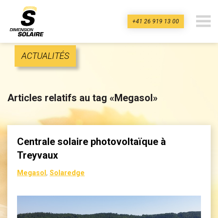
+41 26 919 13 00
dimension-
solaire.ch
ACTUALITÉS
Articles relatifs au tag «Megasol»
Centrale solaire photovoltaïque à
Treyvaux
Megasol
,
Solaredge