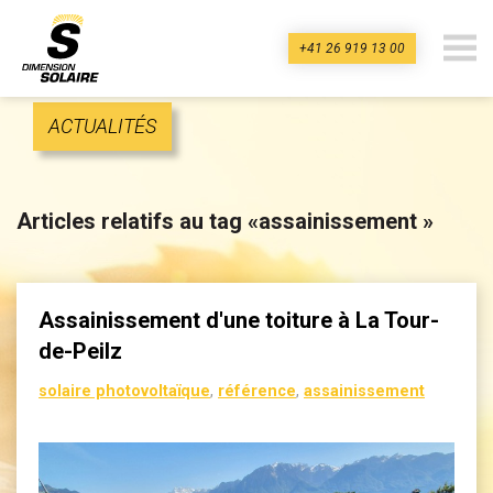
+41 26 919 13 00
dimension-
solaire.ch
ACTUALITÉS
Articles relatifs au tag «assainissement »
Assainissement d'une toiture à La Tour-
de-Peilz
solaire photovoltaïque
,
référence
,
assainissement